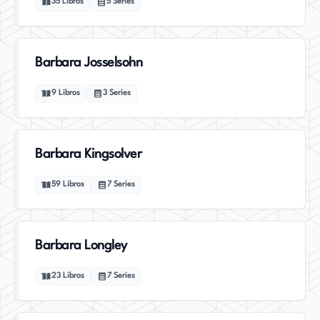
35
Libros
5
Series
Barbara Josselsohn
9
Libros
3
Series
Barbara Kingsolver
59
Libros
7
Series
Barbara Longley
23
Libros
7
Series