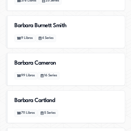
378
Libros
25
Series
Barbara Burnett Smith
9
Libros
4
Series
Barbara Cameron
99
Libros
16
Series
Barbara Cartland
711
Libros
5
Series