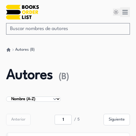
Autores (B)
Volver a casa
Autores
(
B
)
Ordenar autores
Anterior
/
5
Siguiente