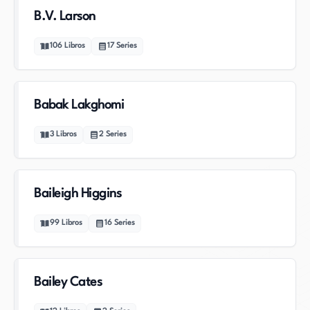
B.V. Larson
106
Libros
17
Series
Babak Lakghomi
3
Libros
2
Series
Baileigh Higgins
99
Libros
16
Series
Bailey Cates