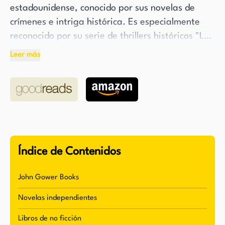
estadounidense, conocido por sus novelas de
crímenes e intriga histórica. Es especialmente
reconocido por su serie de thrillers históricos "La
serie John Gower". Además de ser escritor,
Leer más
Holsinger también es un académico respetado en
el campo de la literatura medieval. Actualmente
ocupa un puesto como profesor en la Universidad
de Virginia en Charlottesville, donde comparte
su conocimiento y pasión por la literatura
medieval con sus estudiantes.
Índice de Contenidos
La serie de John Gower de Holsinger se
desarrolla en el contexto de Londres medieval,
John Gower Books
con figuras históricas destacadas como John
Novelas independientes
Gower y Geoffrey Chaucer. Su habilidad para
tejer historias atractivas en torno a eventos e
Libros de no ficción