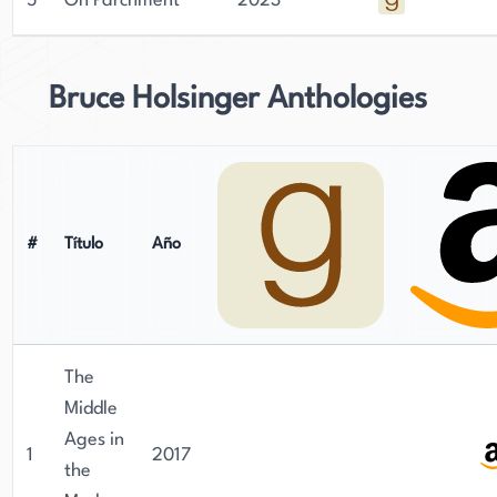
5
On Parchment
2023
Bruce Holsinger Anthologies
#
Título
Año
The
Middle
Ages in
1
2017
the