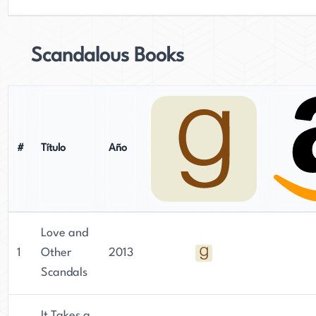
Scandalous Books
#
Título
Año
Love and
1
Other
2013
Scandals
It Takes a