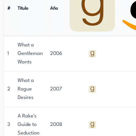
#
Título
Año
What a
1
Gentleman
2006
Wants
What a
2
Rogue
2007
Desires
A Rake's
3
Guide to
2008
Seduction