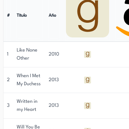
#
Título
Año
Like None
1
2010
Other
When I Met
2
2013
My Duchess
Written in
3
2013
my Heart
Will You Be