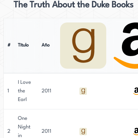
The Truth About the Duke Books
#
Título
Año
I Love
1
the
2011
Earl
One
Night
2
2011
in