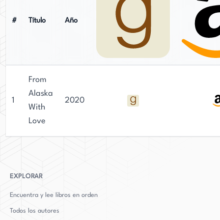
le ha permitido construir una exitosa carrera en
el competitivo mundo literario.
#
Título
Año
From
Alaska
1
2020
With
Love
EXPLORAR
Encuentra y lee libros en orden
Todos los autores