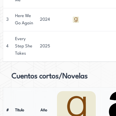
Me
Here We
3
2024
Go Again
Every
4
Step She
2025
Takes
Cuentos cortos/Novelas
#
Título
Año