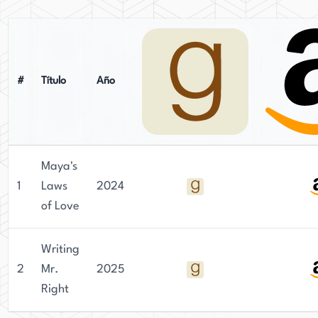
de influencias culturales y temas
contemporáneos, elaborados con precisión
literaria. Representada por el Dr. Uwe Stender
en TriadaUS Literary Agency, Khawaja se ha
#
Título
Año
consolidado como una voz prometedora en la
ficción.
Maya's
1
Laws
2024
of Love
Writing
2
Mr.
2025
Right