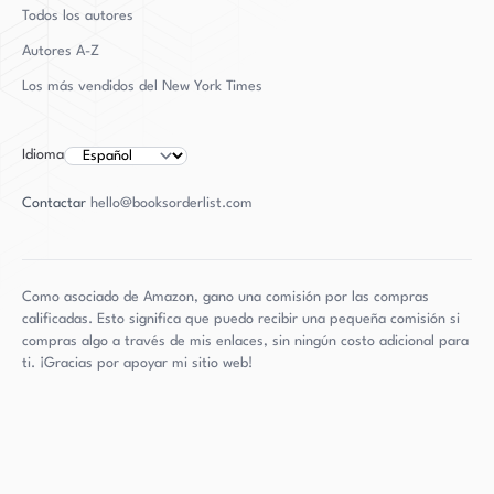
viajando o escribiendo sus novelas, Boyden
Todos los autores
puede encontrarse persiguiendo sus pasiones de
Autores
A-Z
la infancia, como volar aviones y esgrima. A
Los más vendidos del New York Times
pesar de sus muchos logros, Boyden sigue siendo
una persona humilde y dedicada defensora de los
derechos trans y una escritora talentosa que
Idioma
continúa inspirando e impresionando a su
Contactar
hello@booksorderlist.com
audiencia con su trabajo.
Como asociado de Amazon, gano una comisión por las compras
calificadas. Esto significa que puedo recibir una pequeña comisión si
compras algo a través de mis enlaces, sin ningún costo adicional para
ti. ¡Gracias por apoyar mi sitio web!