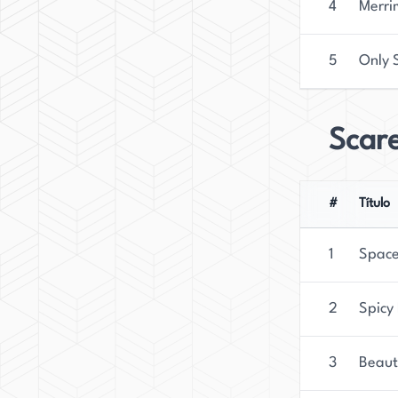
4
Merri
5
Only S
Scar
#
Título
1
Space
2
Spicy 
3
Beaut