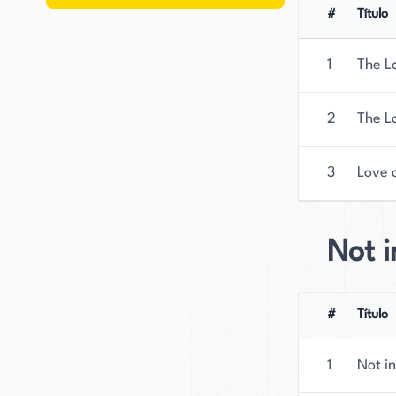
#
Título
1
The L
2
The L
3
Love 
Not i
#
Título
1
Not i