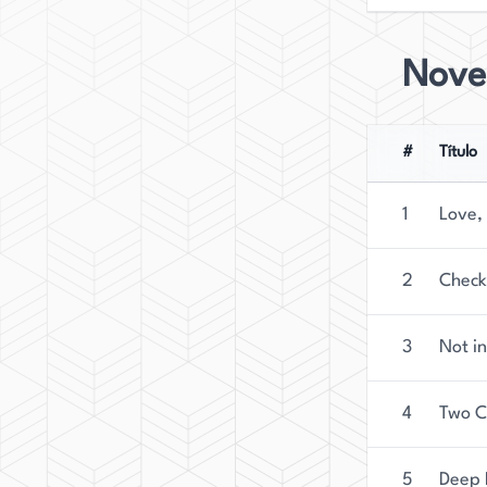
Nove
#
Título
1
Love, 
2
Check
3
Not i
4
Two C
5
Deep 