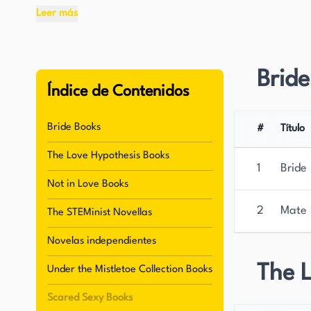
Leer más
Hazelwood es una escritora prolífica con un back
pares sobre ciencia cerebral. Aunque su escrit
románticas, su ficción ciertamente lo es. Se ha
Bride
chick lit, contemporáneo y romance, con un inte
Índice de Contenidos
academia.
Bride Books
#
Título
Además de su amor por la escritura, a Hazelwoo
The Love Hypothesis Books
crocheting y hornear cake pops. Comparte su vi
1
Bride
solo ligeramente menos felino que los gatos. H
Not in Love Books
recomienda libros que ha disfrutado.
2
Mate
The STEMinist Novellas
"The Love Hypothesis" fue un éxito viral en TikT
Novelas independientes
BuzzFeed y The New York Times. A pesar de su éx
The 
Under the Mistletoe Collection Books
dedicada a su oficio. Continúa escribiendo histo
inspiran a perseguir sus sueños.
Scared Sexy Books