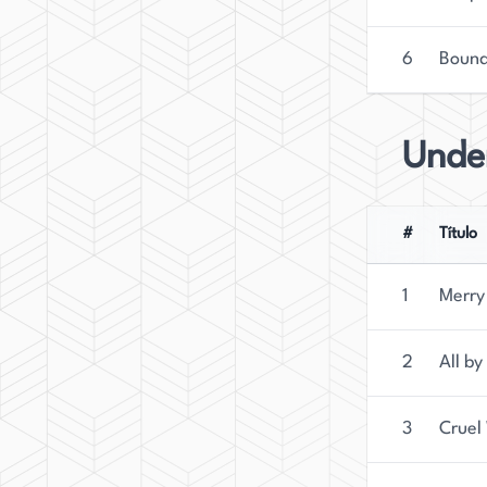
6
Boun
Under
#
Título
1
Merry 
2
All by
3
Cruel