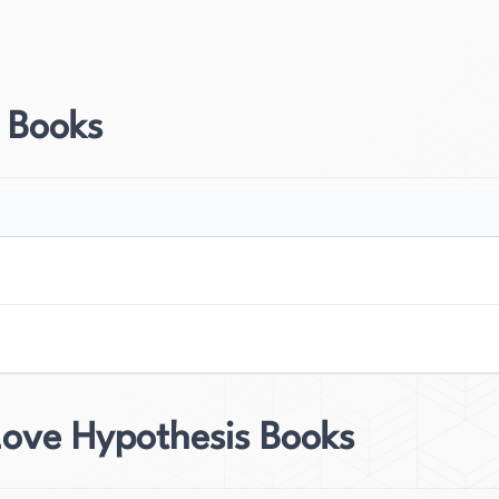
ground en la redacción de artículos revisados por
ura académica no sea conocida por tramas
 convertido en una autora popular en los géneros de
 Books
rés particular en escribir sobre mujeres en STEM y
d le gustan varios pasatiempos, incluyendo correr,
da con sus dos amos felinos y su esposo, quien es
azelwood es activa en Goodreads, donde reseña y
ok y rápidamente se convirtió en un bestseller en
ito en ficción, Hazelwood sigue siendo humilde y
Love Hypothesis Books
rias que capturan el corazón de sus lectores y los