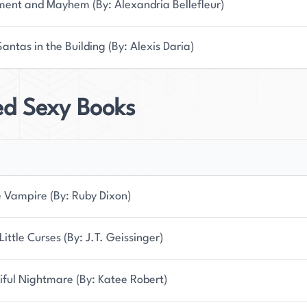
ment and Mayhem (By: Alexandria Bellefleur)
antas in the Building (By: Alexis Daria)
ed Sexy Books
 Vampire (By: Ruby Dixon)
Little Curses (By: J.T. Geissinger)
iful Nightmare (By: Katee Robert)