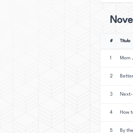
Nove
#
Título
1
Mom J
2
Better
3
Next-
4
How t
5
By th