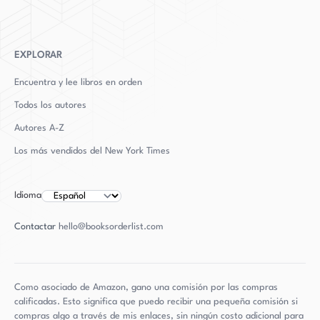
como George Tillman Jr., Bob Teitel y John Glenn.
Davidson actualmente reside en Boston y
EXPLORAR
continúa teniendo un impacto significativo en el
Encuentra y lee libros en orden
mundo literario. Se ha establecido como una
Todos los autores
figura destacada en la industria y su trabajo le
Autores
A-Z
ha ganado una reputación bien merecida como
un escritor hábil y exitoso.
Los más vendidos del New York Times
Idioma
Contactar
hello@booksorderlist.com
Como asociado de Amazon, gano una comisión por las compras
calificadas. Esto significa que puedo recibir una pequeña comisión si
compras algo a través de mis enlaces, sin ningún costo adicional para