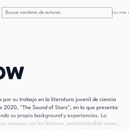
Los más 
ow
por su trabajo en la literatura juvenil de ciencia
de 2020, "The Sound of Stars", en la que presenta
ando su propio background y experiencias. La
ue resuena con los lectores, posicionándola como