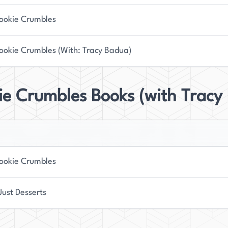
 mantiene con los pies en la tierra y dedicada a su
su pequeña hija, creando recuerdos queridos y
ookie Crumbles
to. Cuando encuentra el tiempo, Dow también
asegurando una corriente constante de inspiración
ookie Crumbles (With: Tracy Badua)
ie Crumbles Books (with Tracy
ookie Crumbles
Just Desserts