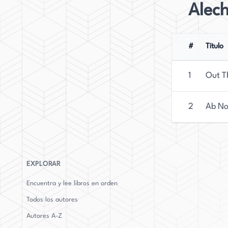
Alec
#
Título
1
Out T
2
Ab No
EXPLORAR
Encuentra y lee libros en orden
Todos los autores
Autores
A-Z