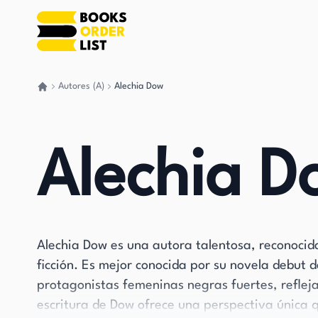
Autores (A)
Alechia Dow
Volver a casa
Alechia D
Alechia Dow es una autora talentosa, reconocida 
ficción. Es mejor conocida por su novela debut 
protagonistas femeninas negras fuertes, reflej
escritura de Dow ofrece una perspectiva única q