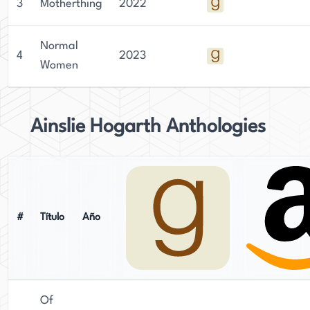
3
Motherthing
2022
Normal
4
2023
Women
Ainslie Hogarth Anthologies
#
Título
Año
Of