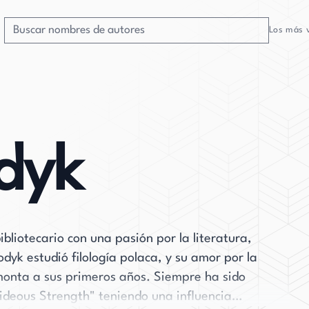
Los más 
dyk
bliotecario con una pasión por la literatura,
odyk estudió filología polaca, y su amor por la
remonta a sus primeros años. Siempre ha sido
Hideous Strength" teniendo una influencia