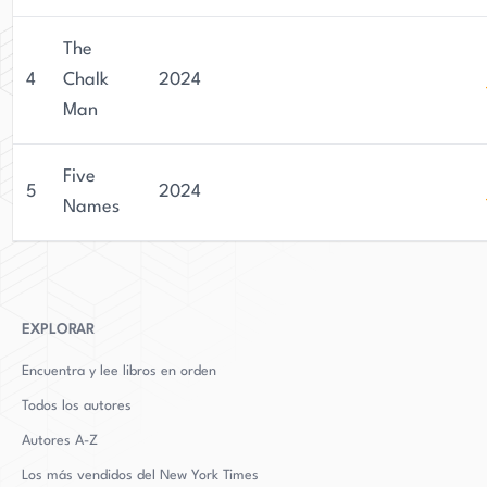
el momento, sigue centrado en su escritura y en
continuar entregando novelas de misterio de alta
The
calidad a sus fans devotos.
4
Chalk
2024
Man
Five
5
2024
Names
EXPLORAR
Encuentra y lee libros en orden
Todos los autores
Autores
A-Z
Los más vendidos del New York Times