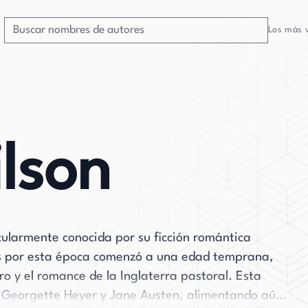
Los más 
ilson
cularmente conocida por su ficción romántica
és por esta época comenzó a una edad temprana,
ro y el romance de la Inglaterra pastoral. Esta
mo Georgette Heyer y Jane Austen, alimentando aún