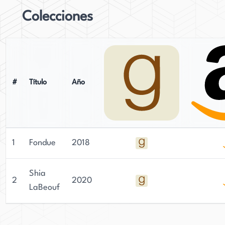
Colecciones
#
Título
Año
1
Fondue
2018
Shia
2
2020
LaBeouf